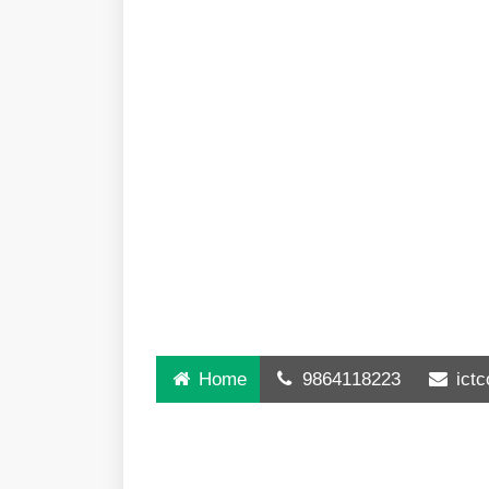
Home
9864118223
ict