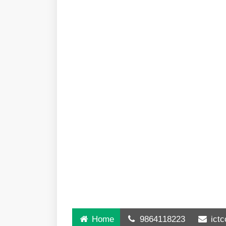
Home
9864118223
ict