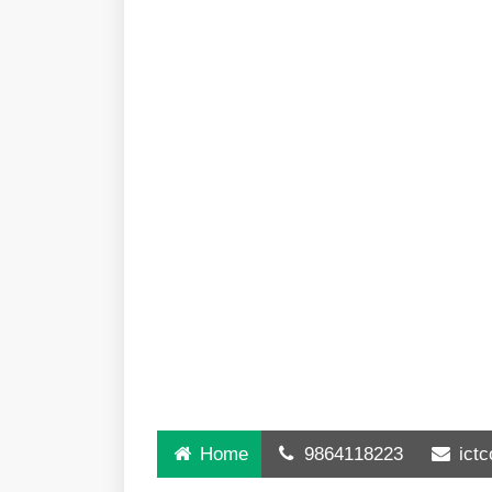
Home
9864118223
ict